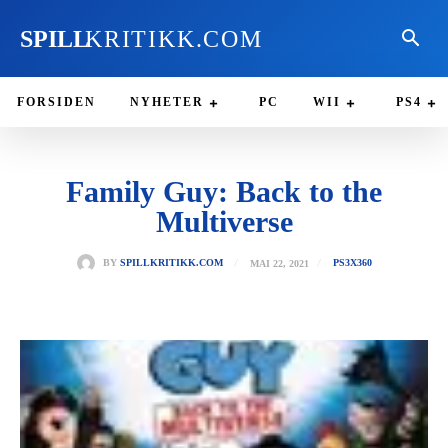
SPILL
KRITIKK.COM
FORSIDEN
NYHETER
PC
WII
PS4
Family Guy: Back to the
Multiverse
MAI 22, 2021
BY
SPILLKRITIKK.COM
PS3
X360