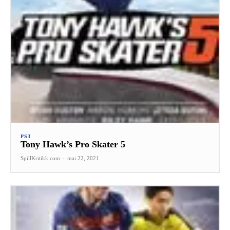
PS3
Tony Hawk’s Pro Skater 5
SpillKritikk.com
-
mai 22, 2021