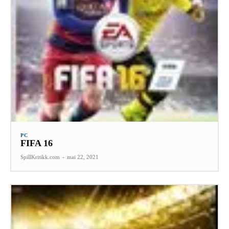
PC
FIFA 16
SpillKritikk.com
-
mai 22, 2021