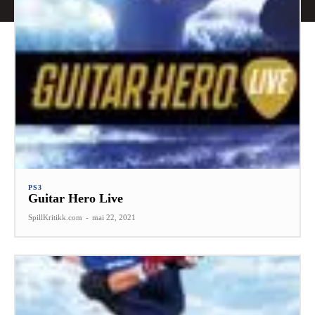
PS3
Guitar Hero Live
SpillKritikk.com
-
mai 22, 2021