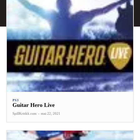
PS3
Guitar Hero Live
SpillKritikk.com
-
mai 22, 2021