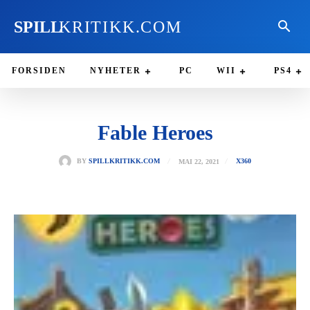
SPILL
KRITIKK.COM
FORSIDEN
NYHETER
PC
WII
PS4
Fable Heroes
MAI 22, 2021
BY
SPILLKRITIKK.COM
X360