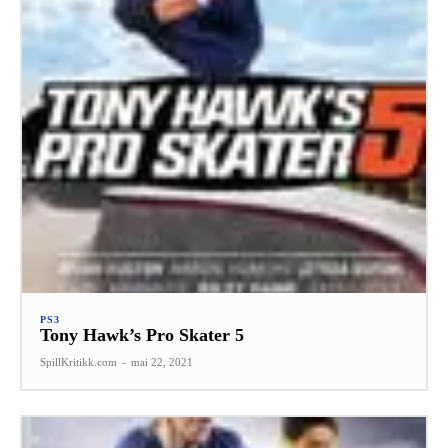
PS3
Tony Hawk’s Pro Skater 5
SpillKritikk.com
-
mai 22, 2021