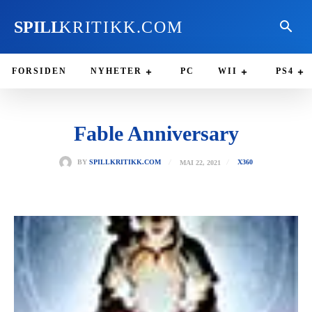
SPILL
KRITIKK.COM
FORSIDEN
NYHETER
PC
WII
PS4
Fable Anniversary
MAI 22, 2021
BY
SPILLKRITIKK.COM
X360