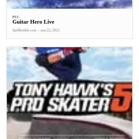
PS3
Guitar Hero Live
SpillKritikk.com
-
mai 22, 2021