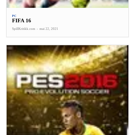
PC
FIFA 16
SpillKritikk.com
-
mai 22, 2021