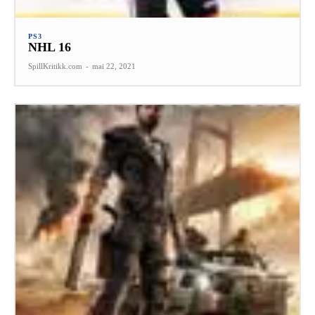
PS3
NHL 16
SpillKritikk.com
-
mai 22, 2021