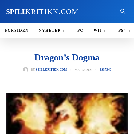
SPILL
KRITIKK.COM
FORSIDEN
NYHETER
PC
WII
PS4
Dragon’s Dogma
MAI 22, 2021
BY
SPILLKRITIKK.COM
PS3
X360