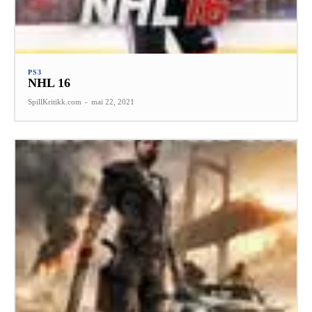
PS3
NHL 16
SpillKritikk.com
-
mai 22, 2021