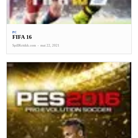
PC
FIFA 16
SpillKritikk.com
-
mai 22, 2021