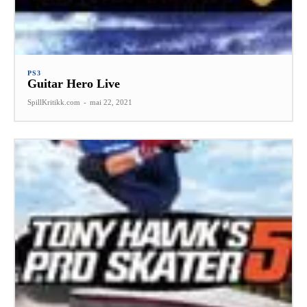
PS3
Guitar Hero Live
SpillKritikk.com
-
mai 22, 2021