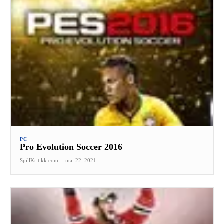
PC
Pro Evolution Soccer 2016
SpillKritikk.com
-
mai 22, 2021