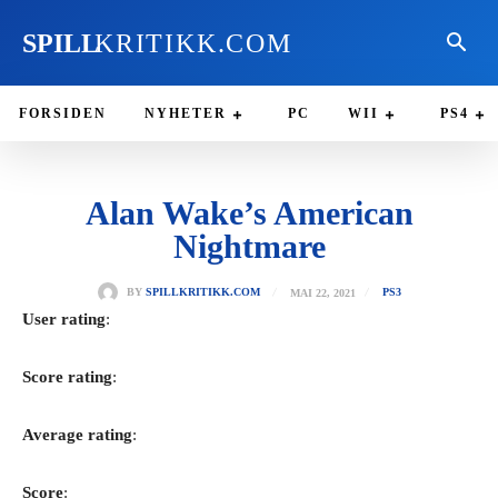
SPILL
KRITIKK.COM
FORSIDEN
NYHETER
PC
WII
PS4
Alan Wake’s American
Nightmare
MAI 22, 2021
BY
SPILLKRITIKK.COM
PS3
User rating
:
Score rating
:
Average rating
:
Score
: