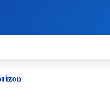
WII
PS4
X360
X-ONE
3DS
orizon