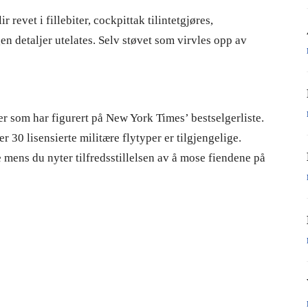
r revet i fillebiter, cockpittak tilintetgjøres,
n detaljer utelates. Selv støvet som virvles opp av
ter som har figurert på New York Times’ bestselgerliste.
r 30 lisensierte militære flytyper er tilgjengelige.
 mens du nyter tilfredsstillelsen av å mose fiendene på