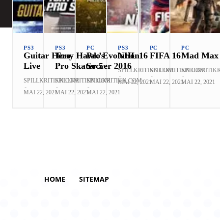
PS3
PS3
PC
PS3
PC
PC
Guitar Hero
Tony Hawk’s
Pro Evolution
NHL 16
FIFA 16
Mad Max
Live
Pro Skater 5
Soccer 2016
SPILLKRITIKK.COM
SPILLKRITIKK.COM
SPILLKRITIK
-
-
-
SPILLKRITIKK.COM
SPILLKRITIKK.COM
SPILLKRITIKK.COM
MAI 22, 2021
MAI 22, 2021
MAI 22, 2021
-
-
-
MAI 22, 2021
MAI 22, 2021
MAI 22, 2021
HOME
SITEMAP