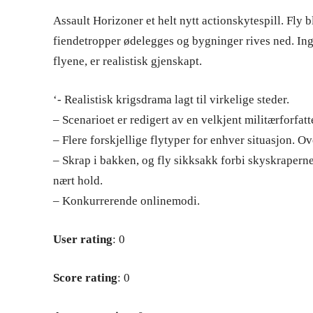
Assault Horizoner et helt nytt actionskytespill. Fly bli
fiendetropper ødelegges og bygninger rives ned. Inge
flyene, er realistisk gjenskapt.
‘- Realistisk krigsdrama lagt til virkelige steder.
– Scenarioet er redigert av en velkjent militærforfat
– Flere forskjellige flytyper for enhver situasjon. Ove
– Skrap i bakken, og fly sikksakk forbi skyskraperne
nært hold.
– Konkurrerende onlinemodi.
User rating
: 0
Score rating
: 0