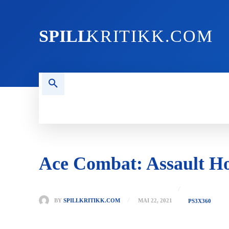
SPILL
KRITIKK.COM
FORSIDEN
NYHETER
PC
Ace Combat: Assault H
BY
SPILLKRITIKK.COM
MAI 22, 2021
PS3
X360