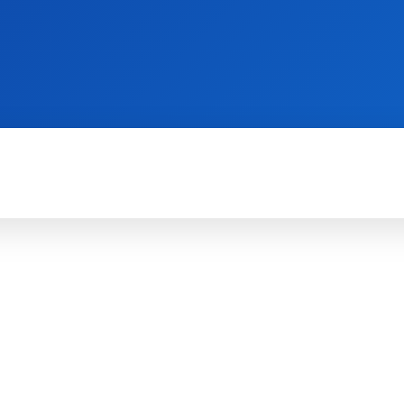
WII
PS4
X360
X-ONE
3DS