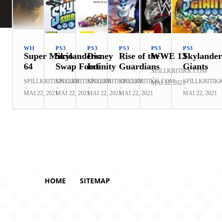
WII
PS3
PS3
PS3
PS3
PS3
Super Mario
Skylanders:
Disney
Rise of the
WWE 13
Skylander
64
Swap Force
Infinity
Guardians
Giants
SPILLKRITIKK.COM
-
SPILLKRITIKK.COM
SPILLKRITIKK.COM
SPILLKRITIKK.COM
SPILLKRITIKK.COM
SPILLKRITIK
MAI 22, 2021
-
-
-
-
-
MAI 22, 2021
MAI 22, 2021
MAI 22, 2021
MAI 22, 2021
MAI 22, 2021
HOME
SITEMAP