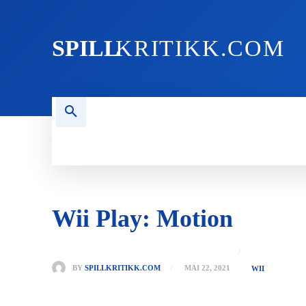
SPILL
KRITIKK.COM
FORSIDEN
NYHETER
PC
Wii Play: Motion
BY
SPILLKRITIKK.COM
MAI 22, 2021
WII