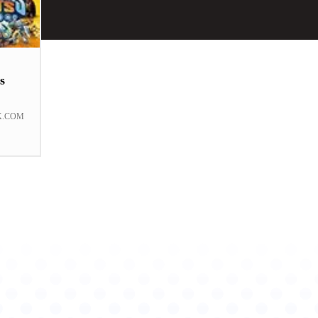
s
K.COM