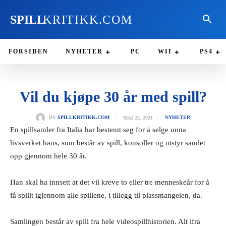
SPILL
KRITIKK.COM
FORSIDEN
NYHETER
PC
WII
PS4
Vil du kjøpe 30 år med spill?
MAI 22, 2021
BY
SPILLKRITIKK.COM
NYHETER
En spillsamler fra Italia har bestemt seg for å selge unna
livsverket hans, som består av spill, konsoller og utstyr samlet
opp gjennom hele 30 år.
Han skal ha innsett at det vil kreve to eller tre menneskeår for å
få spillt igjennom alle spillene, i tillegg til plassmangelen, da.
Samlingen består av spill fra hele videospillhistorien. Alt ifra