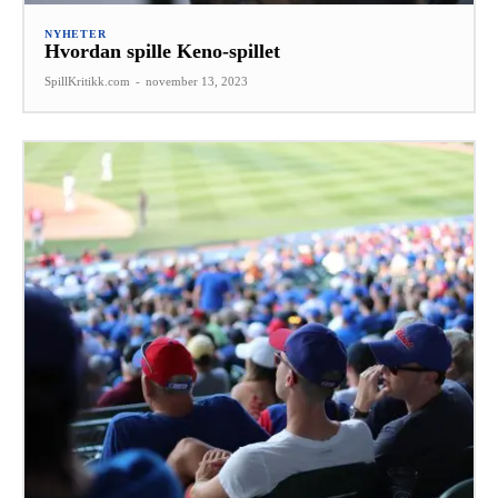
NYHETER
Hvordan spille Keno-spillet
SpillKritikk.com
-
november 13, 2023