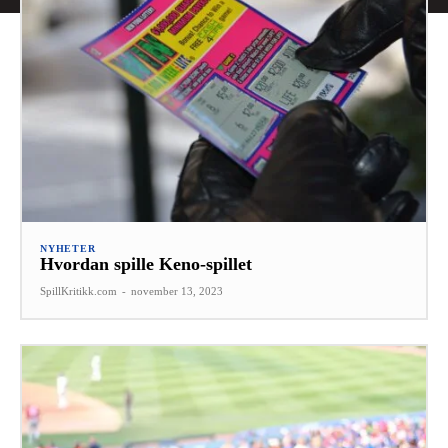
NYHETER
Hvordan spille Keno-spillet
SpillKritikk.com
-
november 13, 2023