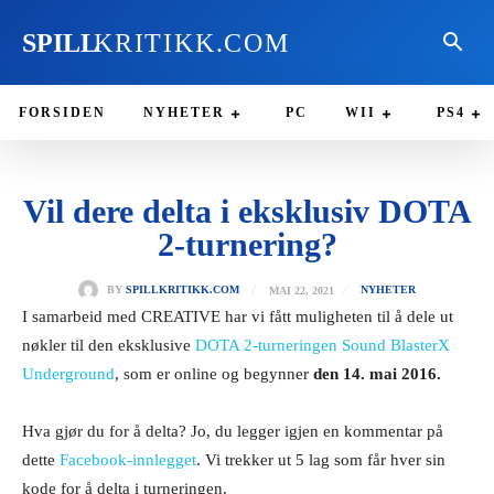
SPILL
KRITIKK.COM
FORSIDEN
NYHETER
PC
WII
PS4
Vil dere delta i eksklusiv DOTA
2-turnering?
MAI 22, 2021
BY
SPILLKRITIKK.COM
NYHETER
I samarbeid med CREATIVE har vi fått muligheten til å dele ut
nøkler til den eksklusive
DOTA 2-turneringen Sound BlasterX
Underground
, som er online og begynner
den 14. mai 2016.
Hva gjør du for å delta? Jo, du legger igjen en kommentar på
dette
Facebook-innlegget
. Vi trekker ut 5 lag som får hver sin
kode for å delta i turneringen.