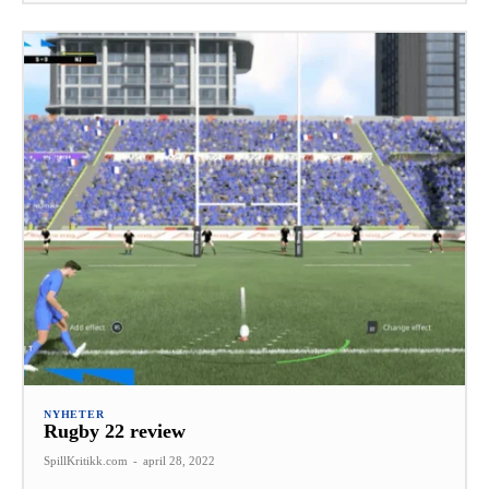
NYHETER
Rugby 22 review
SpillKritikk.com
-
april 28, 2022