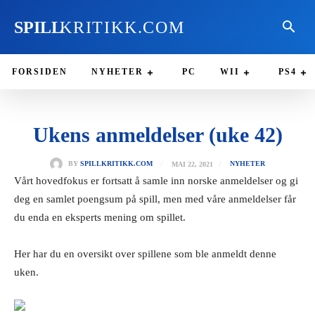
SPILL
KRITIKK.COM
FORSIDEN
NYHETER
PC
WII
PS4
Ukens anmeldelser (uke 42)
MAI 22, 2021
BY
SPILLKRITIKK.COM
NYHETER
Vårt hovedfokus er fortsatt å samle inn norske anmeldelser og gi
deg en samlet poengsum på spill, men med våre anmeldelser får
du enda en eksperts mening om spillet.
Her har du en oversikt over spillene som ble anmeldt denne
uken.