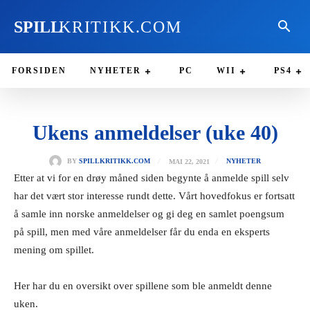
SPILL
KRITIKK.COM
FORSIDEN
NYHETER
PC
WII
PS4
Ukens anmeldelser (uke 40)
MAI 22, 2021
BY
SPILLKRITIKK.COM
NYHETER
Etter at vi for en drøy måned siden begynte å anmelde spill selv
har det vært stor interesse rundt dette. Vårt hovedfokus er fortsatt
å samle inn norske anmeldelser og gi deg en samlet poengsum
på spill, men med våre anmeldelser får du enda en eksperts
mening om spillet.
Her har du en oversikt over spillene som ble anmeldt denne
uken.