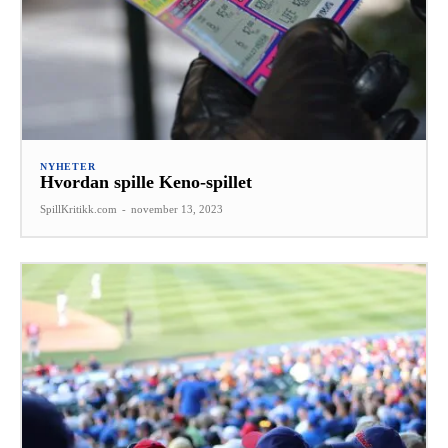
NYHETER
Hvordan spille Keno-spillet
SpillKritikk.com
-
november 13, 2023