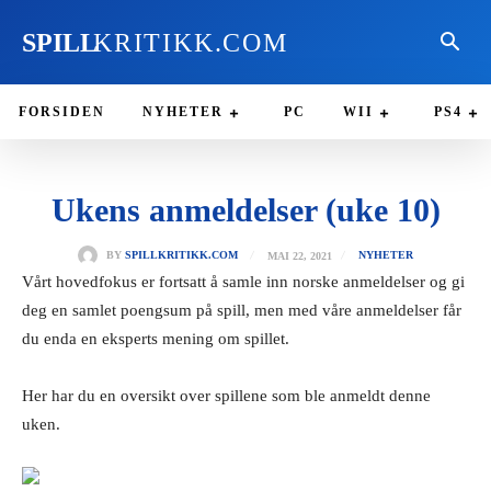
SPILL
KRITIKK.COM
FORSIDEN
NYHETER
PC
WII
PS4
Ukens anmeldelser (uke 10)
MAI 22, 2021
BY
SPILLKRITIKK.COM
NYHETER
Vårt hovedfokus er fortsatt å samle inn norske anmeldelser og gi
deg en samlet poengsum på spill, men med våre anmeldelser får
du enda en eksperts mening om spillet.
Her har du en oversikt over spillene som ble anmeldt denne
uken.