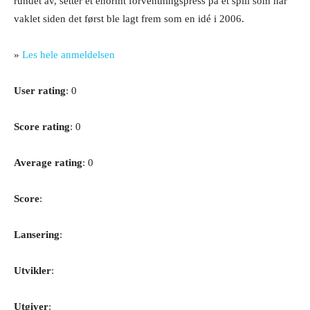
rundet av, setter et enormt forventningspress på et spill som har
vaklet siden det først ble lagt frem som en idé i 2006.
»
Les hele anmeldelsen
User rating
: 0
Score rating
: 0
Average rating
: 0
Score
:
Lansering
:
Utvikler
:
Utgiver
: