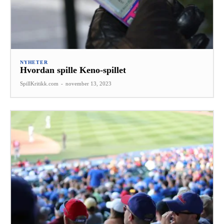
NYHETER
Hvordan spille Keno-spillet
SpillKritikk.com
-
november 13, 2023