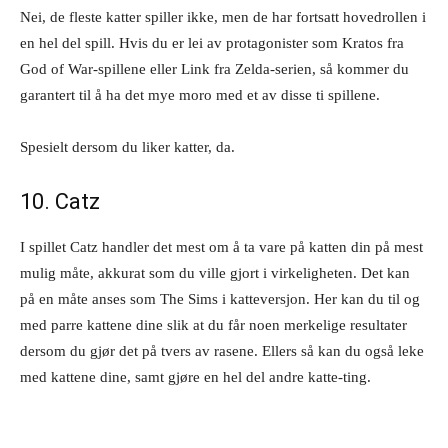
Nei, de fleste katter spiller ikke, men de har fortsatt hovedrollen i
en hel del spill. Hvis du er lei av protagonister som Kratos fra
God of War-spillene eller Link fra Zelda-serien, så kommer du
garantert til å ha det mye moro med et av disse ti spillene.
Spesielt dersom du liker katter, da.
10. Catz
I spillet Catz handler det mest om å ta vare på katten din på mest
mulig måte, akkurat som du ville gjort i virkeligheten. Det kan
på en måte anses som The Sims i katteversjon. Her kan du til og
med parre kattene dine slik at du får noen merkelige resultater
dersom du gjør det på tvers av rasene. Ellers så kan du også leke
med kattene dine, samt gjøre en hel del andre katte-ting.