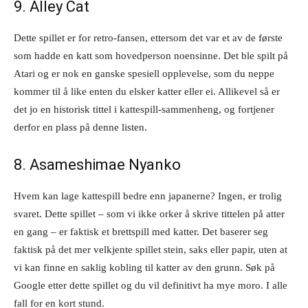
9. Alley Cat
Dette spillet er for retro-fansen, ettersom det var et av de første
som hadde en katt som hovedperson noensinne. Det ble spilt på
Atari og er nok en ganske spesiell opplevelse, som du neppe
kommer til å like enten du elsker katter eller ei. Allikevel så er
det jo en historisk tittel i kattespill-sammenheng, og fortjener
derfor en plass på denne listen.
8. Asameshimae Nyanko
Hvem kan lage kattespill bedre enn japanerne? Ingen, er trolig
svaret. Dette spillet – som vi ikke orker å skrive tittelen på atter
en gang – er faktisk et brettspill med katter. Det baserer seg
faktisk på det mer velkjente spillet stein, saks eller papir, uten at
vi kan finne en saklig kobling til katter av den grunn. Søk på
Google etter dette spillet og du vil definitivt ha mye moro. I alle
fall for en kort stund.