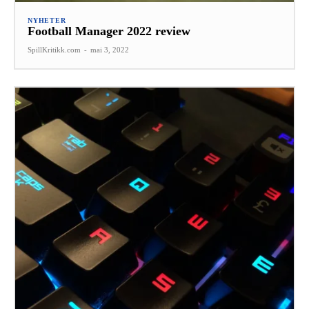
NYHETER
Football Manager 2022 review
SpillKritikk.com
-
mai 3, 2022