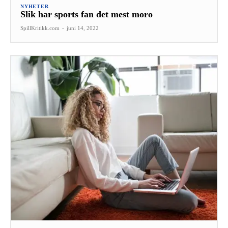
NYHETER
Slik har sports fan det mest moro
SpillKritikk.com
-
juni 14, 2022