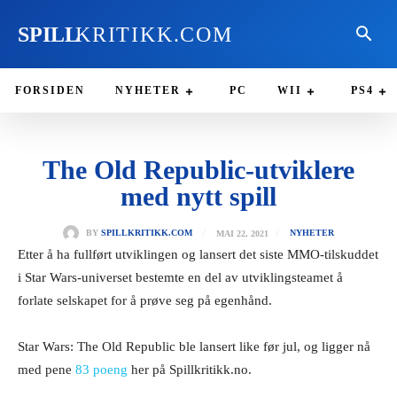
SPILL
KRITIKK.COM
FORSIDEN
NYHETER
PC
WII
PS4
The Old Republic-utviklere
med nytt spill
MAI 22, 2021
BY
SPILLKRITIKK.COM
NYHETER
Etter å ha fullført utviklingen og lansert det siste MMO-tilskuddet
i Star Wars-universet bestemte en del av utviklingsteamet å
forlate selskapet for å prøve seg på egenhånd.
Star Wars: The Old Republic ble lansert like før jul, og ligger nå
med pene
83 poeng
her på Spillkritikk.no.