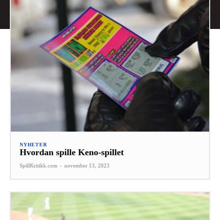
NYHETER
Hvordan spille Keno-spillet
SpillKritikk.com
-
november 13, 2023