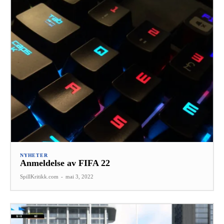
NYHETER
Anmeldelse av FIFA 22
SpillKritikk.com
-
mai 3, 2022