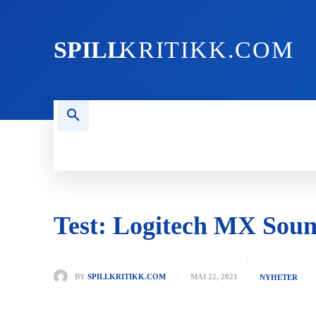
SPILL
KRITIKK.COM
FORSIDEN
NYHETER
PC
Test: Logitech MX Sou
BY
SPILLKRITIKK.COM
MAI 22, 2021
NYHETER