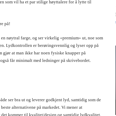
n som vil ha et par stilige høyttalere for å lytte til
ure på!
 en nøytral farge, og ser virkelig «premium» ut, noe som
assen. Lydkontrollen er berøringsvennlig og lyser opp på
m gjør at man ikke har noen fysiske knapper på
n også får minimalt med ledninger på skrivebordet.
de ser bra ut og leverer godkjent lyd, samtidig som de
e beste alternativene på markedet. Vi mener at
r det kommer til kvalitet/design og samtidig lydkvalitet.