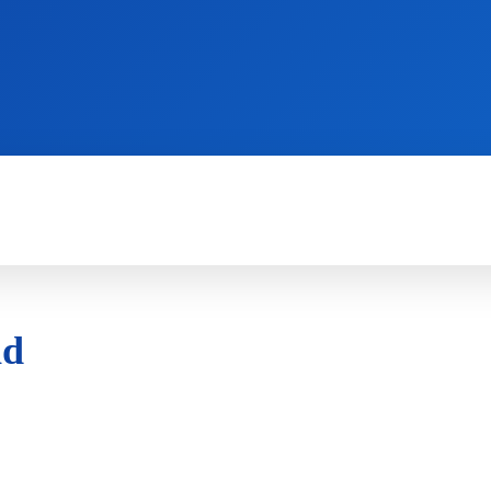
WII
PS4
X360
X-ONE
3DS
nd