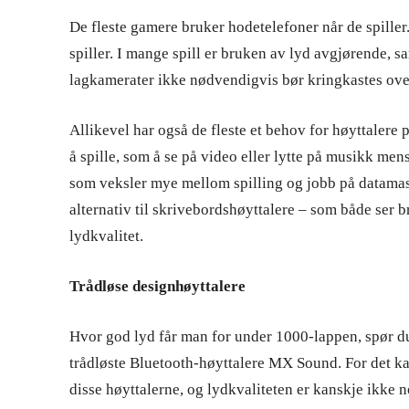
De fleste gamere bruker hodetelefoner når de spiller
spiller. I mange spill er bruken av lyd avgjørende
lagkamerater ikke nødvendigvis bør kringkastes over
Allikevel har også de fleste et behov for høyttalere
å spille, som å se på video eller lytte på musikk mens
som veksler mye mellom spilling og jobb på datamask
alternativ til skrivebordshøyttalere – som både ser b
lydkvalitet.
Trådløse designhøyttalere
Hvor god lyd får man for under 1000-lappen, spør d
trådløste Bluetooth-høyttalere MX Sound. For det ka
disse høyttalerne, og lydkvaliteten er kanskje ikke n