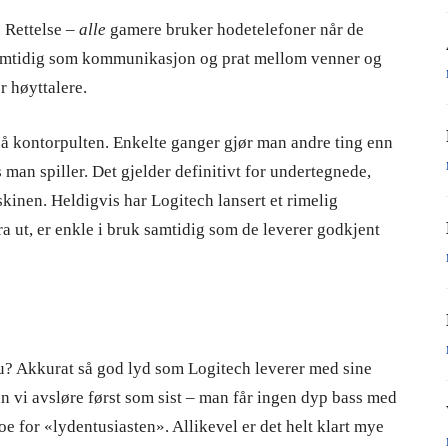
. Rettelse –
alle
gamere bruker hodetelefoner når de
, samtidig som kommunikasjon og prat mellom venner og
 høyttalere.
 på kontorpulten. Enkelte ganger gjør man andre ting enn
 man spiller. Det gjelder definitivt for undertegnede,
inen. Heldigvis har Logitech lansert et rimelig
ra ut, er enkle i bruk samtidig som de leverer godkjent
u? Akkurat så god lyd som Logitech leverer med sine
n vi avsløre først som sist – man får ingen dyp bass med
oe for «lydentusiasten». Allikevel er det helt klart mye