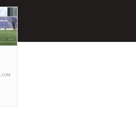
K.COM
2