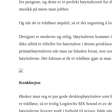
for pengene, og dette er et perfekt høyttalersett for de
musikk på mens man jobber.
Og når de er trådløse attpåtil, så er det ingenting å l
Designet er moderne og stilig. Høyttalerne kommer i
ikke alltid er tilfellet for høyttalere i denne priskl
primærhøyttaleren når man tar hånden foran, noe so
høyttalerne. Det faktum at de er trådløse gjør at ma
Konklusjon
Ønsker man seg et par gode desktophøyttalere som bå
er trådløse, så er trolig Logitechs MX Sound et av d
høyttalerne leverer godt i forhold til prisen, både nå