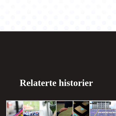
Relaterte historier