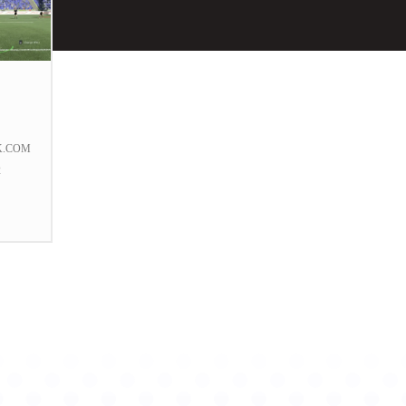
K.COM
2