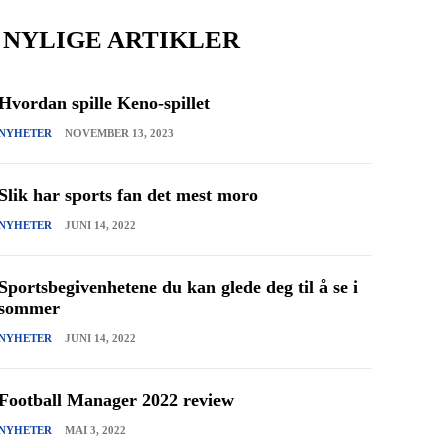
NYLIGE ARTIKLER
Hvordan spille Keno-spillet
NYHETER
NOVEMBER 13, 2023
Slik har sports fan det mest moro
NYHETER
JUNI 14, 2022
Sportsbegivenhetene du kan glede deg til å se i
sommer
NYHETER
JUNI 14, 2022
Football Manager 2022 review
NYHETER
MAI 3, 2022