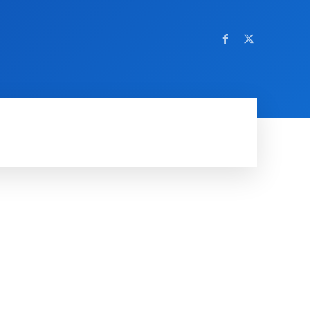
OM NETTSTEDET
MORE