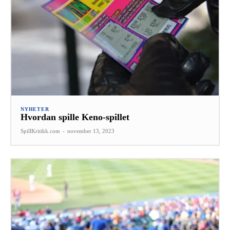
NYHETER
Hvordan spille Keno-spillet
SpillKritikk.com
-
november 13, 2023