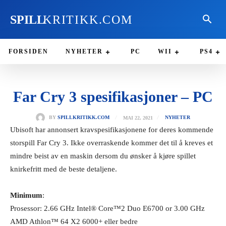
SPILL
KRITIKK.COM
FORSIDEN
NYHETER
PC
WII
PS4
Far Cry 3 spesifikasjoner – PC
MAI 22, 2021
BY
SPILLKRITIKK.COM
NYHETER
Ubisoft har annonsert kravspesifikasjonene for deres kommende
storspill Far Cry 3. Ikke overraskende kommer det til å kreves et
mindre beist av en maskin dersom du ønsker å kjøre spillet
knirkefritt med de beste detaljene.
Minimum
:
Prosessor: 2.66 GHz Intel® Core™2 Duo E6700 or 3.00 GHz
AMD Athlon™ 64 X2 6000+ eller bedre