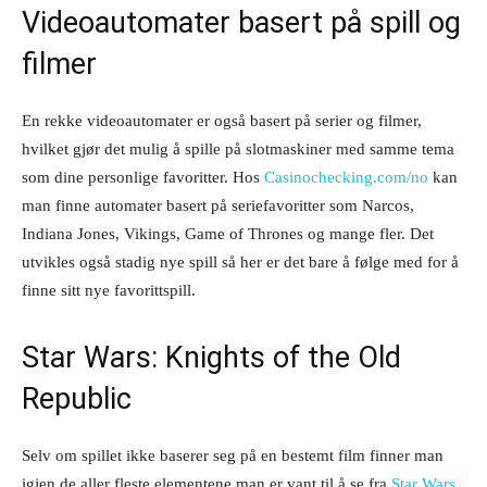
Videoautomater basert på spill og
filmer
En rekke videoautomater er også basert på serier og filmer,
hvilket gjør det mulig å spille på slotmaskiner med samme tema
som dine personlige favoritter. Hos
Casinochecking.com/no
kan
man finne automater basert på seriefavoritter som Narcos,
Indiana Jones, Vikings, Game of Thrones og mange fler. Det
utvikles også stadig nye spill så her er det bare å følge med for å
finne sitt nye favorittspill.
Star Wars: Knights of the Old
Republic
Selv om spillet ikke baserer seg på en bestemt film finner man
igjen de aller fleste elementene man er vant til å se fra
Star Wars