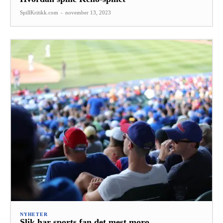
SpillKritikk.com
-
november 13, 2023
NYHETER
Slik har sports fan det mest moro