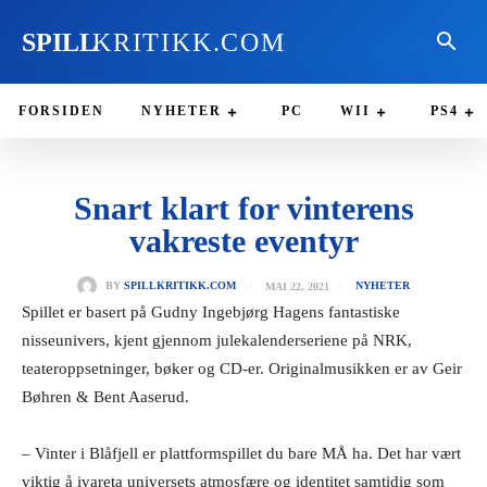
SPILL
KRITIKK.COM
FORSIDEN
NYHETER
PC
WII
PS4
Snart klart for vinterens
vakreste eventyr
MAI 22, 2021
BY
SPILLKRITIKK.COM
NYHETER
Spillet er basert på Gudny Ingebjørg Hagens fantastiske
nisseunivers, kjent gjennom julekalenderseriene på NRK,
teateroppsetninger, bøker og CD-er. Originalmusikken er av Geir
Bøhren & Bent Aaserud.
– Vinter i Blåfjell er plattformspillet du bare MÅ ha. Det har vært
viktig å ivareta universets atmosfære og identitet samtidig som