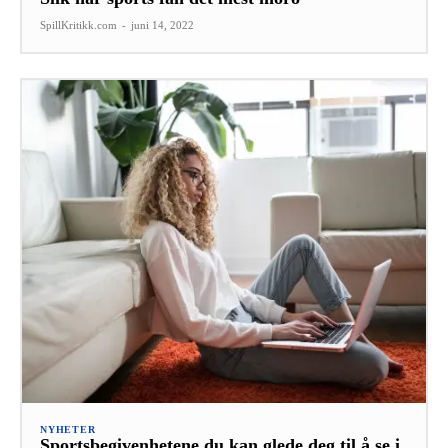
SpillKritikk.com
-
juni 14, 2022
NYHETER
Sportsbegivenhetene du kan glede deg til å se i