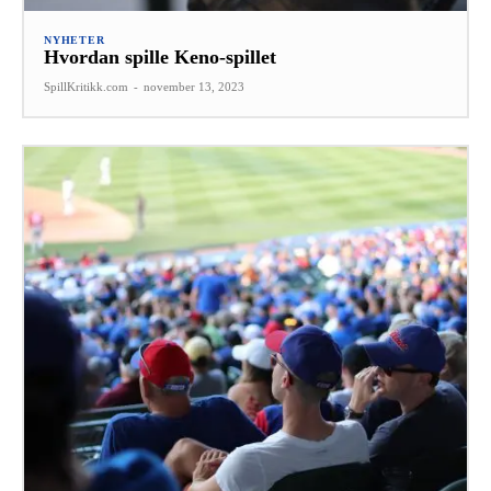
NYHETER
Hvordan spille Keno-spillet
SpillKritikk.com
-
november 13, 2023