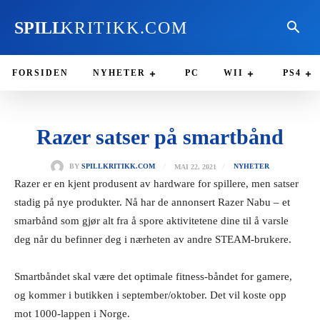
SPILL
KRITIKK.COM
FORSIDEN
NYHETER
PC
WII
PS4
Razer satser på smartbånd
MAI 22, 2021
BY
SPILLKRITIKK.COM
NYHETER
Razer er en kjent produsent av hardware for spillere, men satser
stadig på nye produkter. Nå har de annonsert Razer Nabu – et
smarbånd som gjør alt fra å spore aktivitetene dine til å varsle
deg når du befinner deg i nærheten av andre STEAM-brukere.
Smartbåndet skal være det optimale fitness-båndet for gamere,
og kommer i butikken i september/oktober. Det vil koste opp
mot 1000-lappen i Norge.