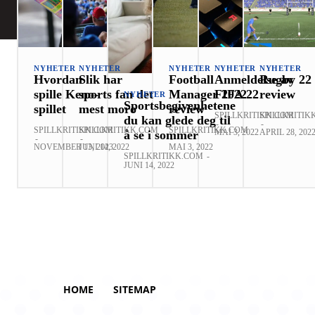
NYHETER
NYHETER
NYHETER
NYHETER
NYHETER
Hvordan
Slik har
Football
Anmeldelse av
Rugby 22
spille Keno-
sports fan det
Manager 2022
FIFA 22
review
NYHETER
Sportsbegivenhetene
spillet
mest moro
review
SPILLKRITIKK.COM
SPILLKRITIK
du kan glede deg til
-
-
SPILLKRITIKK.COM
SPILLKRITIKK.COM
SPILLKRITIKK.COM
MAI 3, 2022
APRIL 28, 202
å se i sommer
-
-
-
NOVEMBER 13, 2023
JUNI 14, 2022
MAI 3, 2022
SPILLKRITIKK.COM
-
JUNI 14, 2022
HOME
SITEMAP