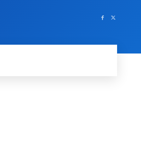
OM NETTSTEDET
MORE