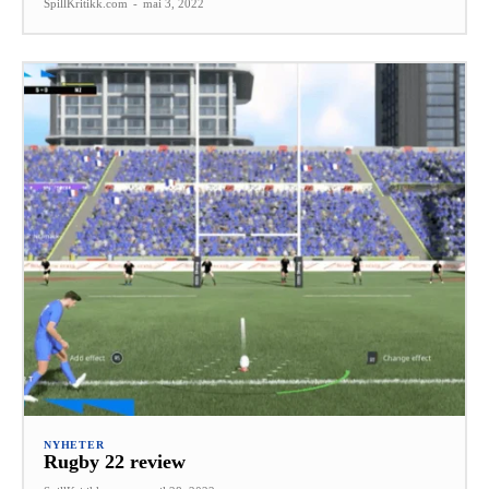
SpillKritikk.com
-
mai 3, 2022
NYHETER
Rugby 22 review