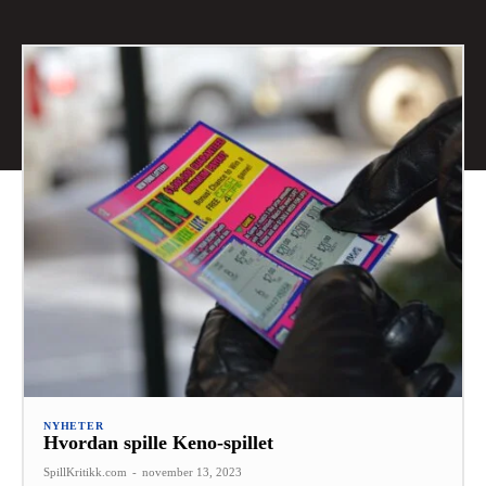
NYHETER
Hvordan spille Keno-spillet
SpillKritikk.com
-
november 13, 2023