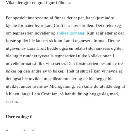
Vikander gjør en god figur i filmen.
For spesielt interesserte så finnes der et par, kanskje mindre
kjente formater hvor Lara Croft har hovedrollen. Det dreier seg
om tegneserier, noveller og
spilleautomater
. Kun et år etter at det
første spillet ble lansert så kom Lara i tegneserieformat. Denne
utgaven av Lara Croft hadde også en relativt stor suksess og det
ble utgitt rundt et tyvetalls tegneserier i ulike kolleksjoner. I
novelleformat så fikk vi to serier. Den første serien bestod av tre
bøker og den andre av to bøker. Helt til slutt så kan vi nevne at
det også ble utviklet to spilleautomater og de ble begge ble
utviklet under lisens av Microgaming. Så skulle du utvikle deg til
å bli en ihuga Lara Croft fan, så har du litt og hygge deg med,
ser du.
User rating
: 0