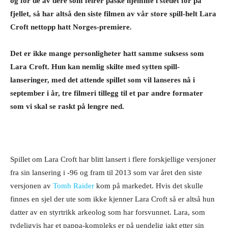
og for de av dere som feirer påske hjemme i stedet for på
fjellet, så har altså den siste filmen av vår store spill-helt Lara
Croft nettopp hatt Norges-premiere.
Det er ikke mange personligheter hatt samme suksess som
Lara Croft. Hun kan nemlig skilte med sytten spill-
lanseringer, med det attende spillet som vil lanseres nå i
september i år, tre filmeri tillegg til et par andre formater
som vi skal se raskt på lengre ned.
Spillet om Lara Croft har blitt lansert i flere forskjellige versjoner
fra sin lansering i -96 og fram til 2013 som var året den siste
versjonen av
Tomb Raider
kom på markedet. Hvis det skulle
finnes en sjel der ute som ikke kjenner Lara Croft så er altså hun
datter av en styrtrikk arkeolog som har forsvunnet. Lara, som
tydeligvis har et pappa-kompleks er på uendelig jakt etter sin