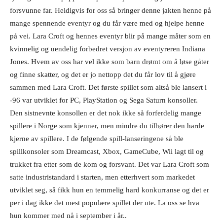
forsvunne far. Heldigvis for oss så bringer denne jakten henne på
mange spennende eventyr og du får være med og hjelpe henne
på vei. Lara Croft og hennes eventyr blir på mange måter som en
kvinnelig og uendelig forbedret versjon av eventyreren Indiana
Jones. Hvem av oss har vel ikke som barn drømt om å løse gåter
og finne skatter, og det er jo nettopp det du får lov til å gjøre
sammen med Lara Croft. Det første spillet som altså ble lansert i
-96 var utviklet for PC, PlayStation og Sega Saturn konsoller.
Den sistnevnte konsollen er det nok ikke så forferdelig mange
spillere i Norge som kjenner, men mindre du tilhører den harde
kjerne av spillere. I de følgende spill-lanseringene så ble
spillkonsoler som Dreamcast, Xbox, GameCube, Wii lagt til og
trukket fra etter som de kom og forsvant. Det var Lara Croft som
satte industristandard i starten, men etterhvert som markedet
utviklet seg, så fikk hun en temmelig hard konkurranse og det er
per i dag ikke det mest populære spillet der ute. La oss se hva
hun kommer med nå i september i år..