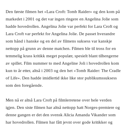
Den første filmen het «Lara Croft: Tomb Raider» og den kom på
markedet i 2001 og det var ingen ringere en Angelina Jolie som
hadde hovedrollen. Angelina Jolie var perfekt for Lara Croft og
Lara Croft var perfekt for Angelina Jolie. De passet hverandre
som hånd i hanske og en del av filmens suksess var kanskje
nettopp på grunn av denne matchen. Filmen ble til tross for en
temmelig krass kritikk meget populær, spesielt blant tilhengerne
av spillet. Film nummer to med Angeline Joli i hovedrollen kom
kun to år etter, altså i 2003 og den het «Tomb Raider: The Cradle
of Life». Den hadde imidlertid ikke like stor publikumssuksess
som den foregående.
Men nå er altså Lara Croft på filmlerretene over hele verden
igjen. Den siste filmen har altså nettopp hatt Norges-premiere og
denne gangen er det den svensk Alicia Amanda Vikander som
har hovedrollen. Filmen har fått jevnt over gode kritikker og