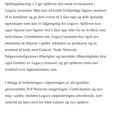
Spilloppdatering 1.2 gir spillerne den neste evolusjonen i
Legacy-systemet. Man kan nå koble forskjellige figurer sammen
til et familietre og gi dem evnen til å låse opp og dele spesielle
egenskaper som kun er tilgjengelig for Legacy. Spillerne kan
også tilpasse nye figurer ved å låse opp arter fra en hvilken som
helst klasse i familietreet sitt. Legacy-systemet har også nye
elementer til skipene i spillet, inkludert en postkasse og en
terminal til bruk med Galactic Trade Network.
Følgesvennfigurenes tilhørighet og moralske tilbøyeligheter drar
også fordeler av Legacy-bonuser, og gir spillerne enda mer
kontroll over lagkameratene sine.
I tillegg til forbedringen i tilpasningen av det grafiske
grensesnittet, PvP Warzone-rangeringen, Guild-banker og nye
ting i spillet, innfører Legacy-oppdateringen utfordrende, nytt
innhold på høyt nivå for både erfarne og nye spillere: