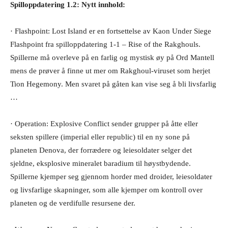
Spilloppdatering 1.2: Nytt innhold:
· Flashpoint: Lost Island er en fortsettelse av Kaon Under Siege
Flashpoint fra spilloppdatering 1-1 – Rise of the Rakghouls.
Spillerne må overleve på en farlig og mystisk øy på Ord Mantell
mens de prøver å finne ut mer om Rakghoul-viruset som herjet
Tion Hegemony. Men svaret på gåten kan vise seg å bli livsfarlig
…
· Operation: Explosive Conflict sender grupper på åtte eller
seksten spillere (imperial eller republic) til en ny sone på
planeten Denova, der forrædere og leiesoldater selger det
sjeldne, eksplosive mineralet baradium til høystbydende.
Spillerne kjemper seg gjennom horder med droider, leiesoldater
og livsfarlige skapninger, som alle kjemper om kontroll over
planeten og de verdifulle resursene der.