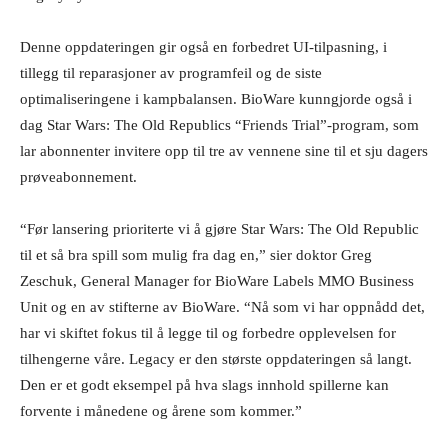
Denne oppdateringen gir også en forbedret UI-tilpasning, i
tillegg til reparasjoner av programfeil og de siste
optimaliseringene i kampbalansen. BioWare kunngjorde også i
dag Star Wars: The Old Republics “Friends Trial”-program, som
lar abonnenter invitere opp til tre av vennene sine til et sju dagers
prøveabonnement.
“Før lansering prioriterte vi å gjøre Star Wars: The Old Republic
til et så bra spill som mulig fra dag en,” sier doktor Greg
Zeschuk, General Manager for BioWare Labels MMO Business
Unit og en av stifterne av BioWare. “Nå som vi har oppnådd det,
har vi skiftet fokus til å legge til og forbedre opplevelsen for
tilhengerne våre. Legacy er den største oppdateringen så langt.
Den er et godt eksempel på hva slags innhold spillerne kan
forvente i månedene og årene som kommer.”