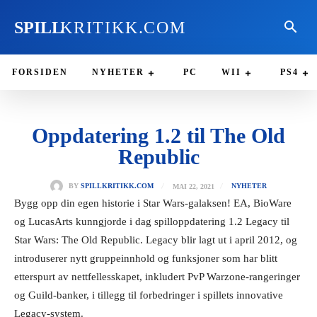
SPILL
KRITIKK.COM
FORSIDEN
NYHETER
PC
WII
PS4
Oppdatering 1.2 til The Old
Republic
MAI 22, 2021
BY
SPILLKRITIKK.COM
NYHETER
Bygg opp din egen historie i Star Wars-galaksen! EA, BioWare
og LucasArts kunngjorde i dag spilloppdatering 1.2 Legacy til
Star Wars: The Old Republic. Legacy blir lagt ut i april 2012, og
introduserer nytt gruppeinnhold og funksjoner som har blitt
etterspurt av nettfellesskapet, inkludert PvP Warzone-rangeringer
og Guild-banker, i tillegg til forbedringer i spillets innovative
Legacy-system.