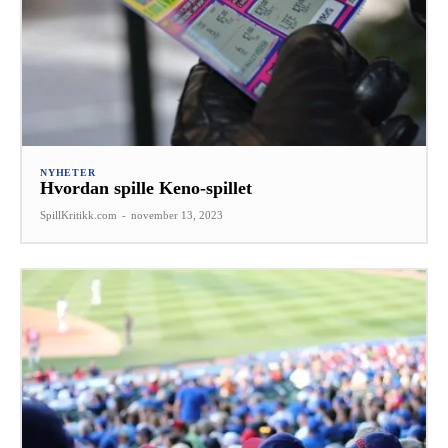
NYHETER
Hvordan spille Keno-spillet
SpillKritikk.com
-
november 13, 2023