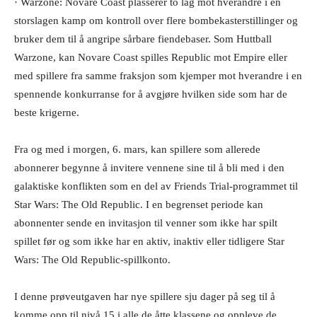
· Warzone: Novare Coast plasserer to lag mot hverandre i en
storslagen kamp om kontroll over flere bombekasterstillinger og
bruker dem til å angripe sårbare fiendebaser. Som Huttball
Warzone, kan Novare Coast spilles Republic mot Empire eller
med spillere fra samme fraksjon som kjemper mot hverandre i en
spennende konkurranse for å avgjøre hvilken side som har de
beste krigerne.
Fra og med i morgen, 6. mars, kan spillere som allerede
abonnerer begynne å invitere vennene sine til å bli med i den
galaktiske konflikten som en del av Friends Trial-programmet til
Star Wars: The Old Republic. I en begrenset periode kan
abonnenter sende en invitasjon til venner som ikke har spilt
spillet før og som ikke har en aktiv, inaktiv eller tidligere Star
Wars: The Old Republic-spillkonto.
I denne prøveutgaven har nye spillere sju dager på seg til å
komme opp til nivå 15 i alle de åtte klassene og oppleve de