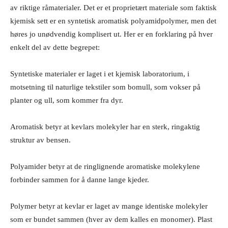
av riktige råmaterialer. Det er et proprietært materiale som faktisk
kjemisk sett er en syntetisk aromatisk polyamidpolymer, men det
høres jo unødvendig komplisert ut. Her er en forklaring på hver
enkelt del av dette begrepet:
Syntetiske materialer er laget i et kjemisk laboratorium, i
motsetning til naturlige tekstiler som bomull, som vokser på
planter og ull, som kommer fra dyr.
Aromatisk betyr at kevlars molekyler har en sterk, ringaktig
struktur av bensen.
Polyamider betyr at de ringlignende aromatiske molekylene
forbinder sammen for å danne lange kjeder.
Polymer betyr at kevlar er laget av mange identiske molekyler
som er bundet sammen (hver av dem kalles en monomer). Plast