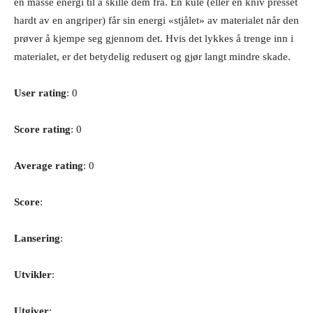
en masse energi til å skille dem fra. En kule (eller en kniv presset
hardt av en angriper) får sin energi «stjålet» av materialet når den
prøver å kjempe seg gjennom det. Hvis det lykkes å trenge inn i
materialet, er det betydelig redusert og gjør langt mindre skade.
User rating
: 0
Score rating
: 0
Average rating
: 0
Score
:
Lansering
:
Utvikler
:
Utgiver
: