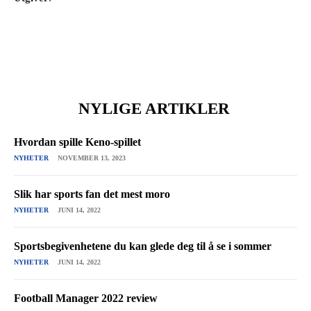
NYLIGE ARTIKLER
Hvordan spille Keno-spillet
NYHETER
NOVEMBER 13, 2023
Slik har sports fan det mest moro
NYHETER
JUNI 14, 2022
Sportsbegivenhetene du kan glede deg til å se i sommer
NYHETER
JUNI 14, 2022
Football Manager 2022 review