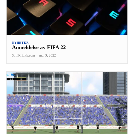
NYHETER
Anmeldelse av FIFA 22
SpillKritikk.com
-
mai 3, 2022