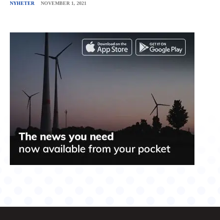
NYHETER
NOVEMBER 1, 2021