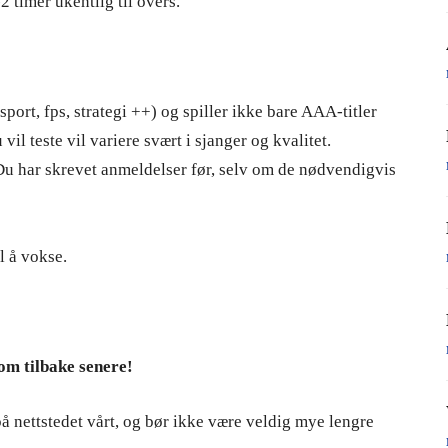
 timer ukentlig til overs.
, sport, fps, strategi ++) og spiller ikke bare AAA-titler
vil teste vil variere svært i sjanger og kvalitet.
Du har skrevet anmeldelser før, selv om de nødvendigvis
l å vokse.
Kom tilbake senere!
 nettstedet vårt, og bør ikke være veldig mye lengre