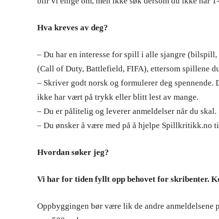
blir vi enige om, men ikke søk dersom du ikke har 1-2
Hva kreves av deg?
– Du har en interesse for spill i alle sjangre (bilspill
(Call of Duty, Battlefield, FIFA), ettersom spillene du 
– Skriver godt norsk og formulerer deg spennende. 
ikke har vært på trykk eller blitt lest av mange.
– Du er pålitelig og leverer anmeldelser når du skal.
– Du ønsker å være med på å hjelpe Spillkritikk.no ti
Hvordan søker jeg?
Vi har for tiden fyllt opp behovet for skribenter. 
Oppbyggingen bør være lik de andre anmeldelsene på