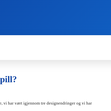
WII
PS4
X360
X-ONE
3DS
pill?
e, vi har vært igjennom tre designendringer og vi har