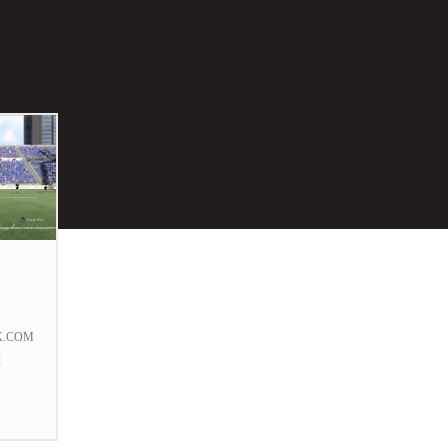
K.COM
2