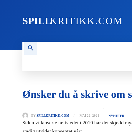
SPILL
KRITIKK.COM
FORSIDEN
NYHETER
PC
Ønsker du å skrive om s
BY
SPILLKRITIKK.COM
MAI 22, 2021
NYHETER
Siden vi lanserte nettstedet i 2010 har det skjedd my
stadig utvidet konseptet vårt.