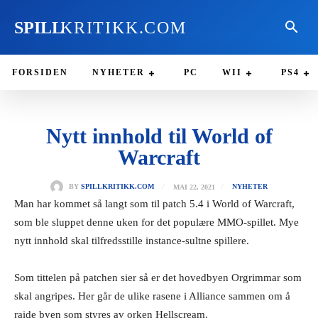
SPILL
KRITIKK.COM
FORSIDEN
NYHETER
PC
WII
PS4
Nytt innhold til World of
Warcraft
MAI 22, 2021
BY
SPILLKRITIKK.COM
NYHETER
Man har kommet så langt som til patch 5.4 i World of Warcraft,
som ble sluppet denne uken for det populære MMO-spillet. Mye
nytt innhold skal tilfredsstille instance-sultne spillere.
Som tittelen på patchen sier så er det hovedbyen Orgrimmar som
skal angripes. Her går de ulike rasene i Alliance sammen om å
raide byen som styres av orken Hellscream.