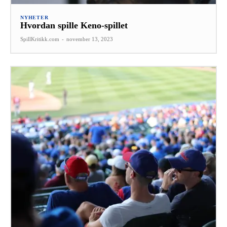
NYHETER
Hvordan spille Keno-spillet
SpillKritikk.com
-
november 13, 2023