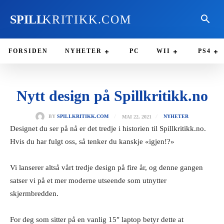
SPILL
KRITIKK.COM
FORSIDEN
NYHETER
PC
WII
PS4
Nytt design på Spillkritikk.no
MAI 22, 2021
BY
SPILLKRITIKK.COM
NYHETER
Designet du ser på nå er det tredje i historien til Spillkritikk.no.
Hvis du har fulgt oss, så tenker du kanskje «igjen!?»
Vi lanserer altså vårt tredje design på fire år, og denne gangen
satser vi på et mer moderne utseende som utnytter
skjermbredden.
For deg som sitter på en vanlig 15″ laptop betyr dette at