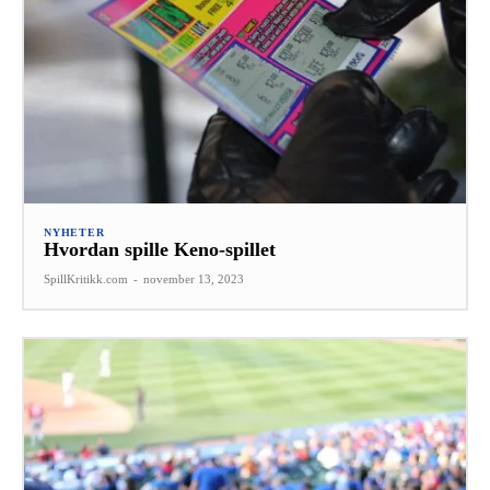
NYHETER
Hvordan spille Keno-spillet
SpillKritikk.com
-
november 13, 2023