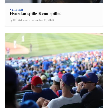
NYHETER
Hvordan spille Keno-spillet
SpillKritikk.com
-
november 13, 2023