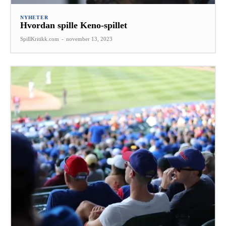
NYHETER
Hvordan spille Keno-spillet
SpillKritikk.com
-
november 13, 2023