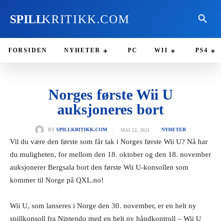
SPILL
KRITIKK.COM
FORSIDEN
NYHETER
PC
WII
PS4
Norges første Wii U
auksjoneres bort
MAI 22, 2021
BY
SPILLKRITIKK.COM
NYHETER
Vil du være den første som får tak i Norges første Wii U? Nå har
du muligheten, for mellom den 18. oktober og den 18. november
auksjonerer Bergsala bort den første Wii U-konsollen som
kommer til Norge på QXL.no!
Wii U, som lanseres i Norge den 30. november, er en helt ny
spillkonsoll fra Nintendo med en helt ny håndkontroll – Wii U