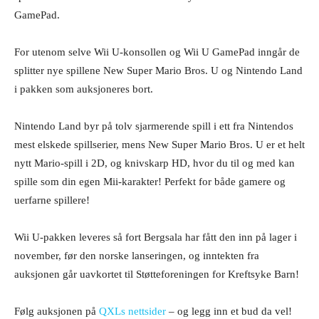
GamePad.
For utenom selve Wii U-konsollen og Wii U GamePad inngår de
splitter nye spillene New Super Mario Bros. U og Nintendo Land
i pakken som auksjoneres bort.
Nintendo Land byr på tolv sjarmerende spill i ett fra Nintendos
mest elskede spillserier, mens New Super Mario Bros. U er et helt
nytt Mario-spill i 2D, og knivskarp HD, hvor du til og med kan
spille som din egen Mii-karakter! Perfekt for både gamere og
uerfarne spillere!
Wii U-pakken leveres så fort Bergsala har fått den inn på lager i
november, før den norske lanseringen, og inntekten fra
auksjonen går uavkortet til Støtteforeningen for Kreftsyke Barn!
Følg auksjonen på
QXLs nettsider
– og legg inn et bud da vel!