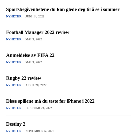
Sportsbegivenhetene du kan glede deg til å se i sommer
NYHETER
JUNI 14, 2022
Football Manager 2022 review
NYHETER
MAI 3, 2022
Anmeldelse av FIFA 22
NYHETER
MAI 3, 2022
Rugby 22 review
NYHETER
APRIL 28, 2022
Disse spillene må du teste for iPhone i 2022
NYHETER
FEBRUAR 23, 2022
Destiny 2
NYHETER
NOVEMBER 6, 2021