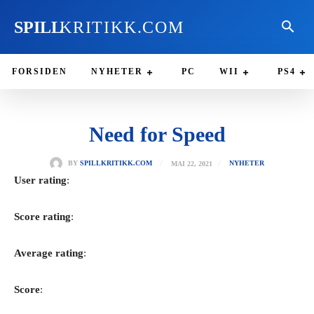
SPILL
KRITIKK.COM
FORSIDEN
NYHETER
PC
WII
PS4
Need for Speed
MAI 22, 2021
BY
SPILLKRITIKK.COM
NYHETER
User rating
:
Score rating
:
Average rating
:
Score
: