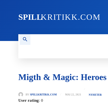
SPILL
KRITIKK.COM
FORSIDEN
NYHETER
PC
Migth & Magic: Heroes
BY
SPILLKRITIKK.COM
MAI 22, 2021
NYHETER
User rating
: 0