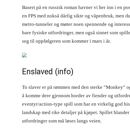
Basert på en russisk roman havner vi her inn i en po
en FPS med nokså dårlig sikte og våpenbruk, men du
metro-tunneler og møter noen spennende og interessa
bare fysiske utfordringer, men også sinnet som spille
seg til oppfølgeren som kommer i mars i år.
Enslaved (
info
)
To slaver er på rømmen med den sterke ”Monkey” o
å komme dere gjennom horder av fiender og utfordre
eventyr/action-type spill som har en virkelig god hi
landskap med rike detaljer på kjøpet. Spillet bland
utfordringer som må løses langs veien.