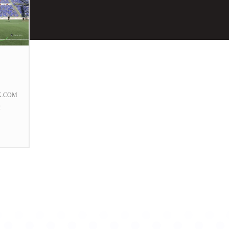
K.COM
2