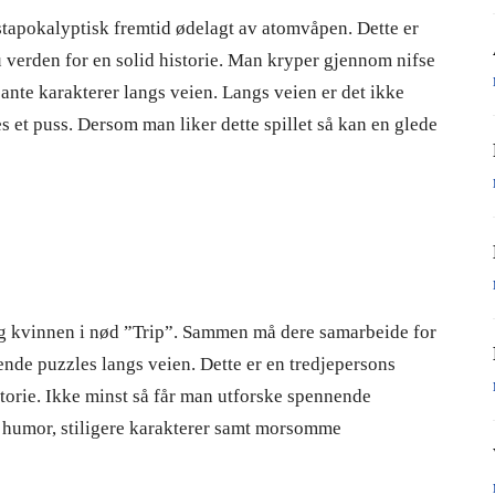
stapokalyptisk fremtid ødelagt av atomvåpen. Dette er
 verden for en solid historie. Man kryper gjennom nifse
nte karakterer langs veien. Langs veien er det ikke
s et puss. Dersom man liker dette spillet så kan en glede
g kvinnen i nød ”Trip”. Sammen må dere samarbeide for
nde puzzles langs veien. Dette er en tredjepersons
storie. Ikke minst så får man utforske spennende
er humor, stiligere karakterer samt morsomme