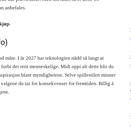
an anbefales.
 kjøp.
fo
)
d måte. I år 2027 har teknologien nådd så langt at
orbi det rent menneskelige. Midt oppi alt dette blir du
onspirasjon blant myndighetene. Selve spillestilen minner
valgene du tar for konsekvenser for fremtiden. Billig å
gene.