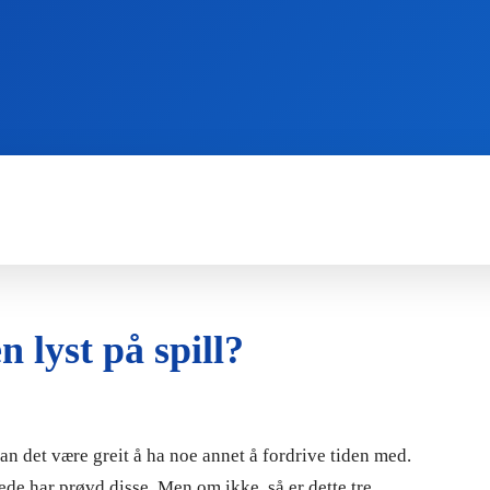
WII
PS4
X360
X-ONE
3DS
 lyst på spill?
an det være greit å ha noe annet å fordrive tiden med.
ede har prøvd disse. Men om ikke, så er dette tre