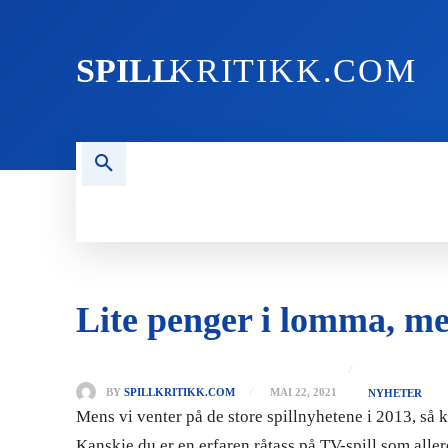
SPILL
KRITIKK.COM
FORSIDEN
NYHETER
PC
Lite penger i lomma, men
BY
SPILLKRITIKK.COM
MAI 22, 2021
NYHETER
Mens vi venter på de store spillnyhetene i 2013, så k
Kanskje du er en erfaren råtass på TV-spill som aller