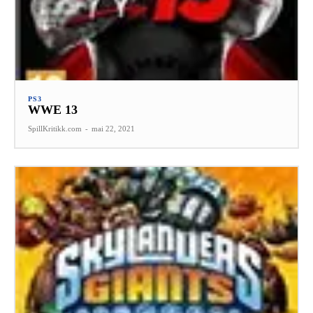
PS3
WWE 13
SpillKritikk.com
-
mai 22, 2021