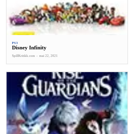
PS3
Disney Infinity
SpillKritikk.com
-
mai 22, 2021