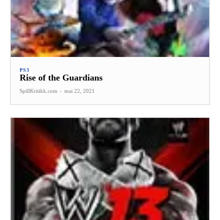
PS3
Rise of the Guardians
SpillKritikk.com
-
mai 22, 2021