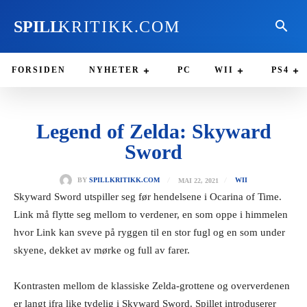
SPILL
KRITIKK.COM
FORSIDEN
NYHETER
PC
WII
PS4
Legend of Zelda: Skyward
Sword
MAI 22, 2021
BY
SPILLKRITIKK.COM
WII
Skyward Sword utspiller seg før hendelsene i Ocarina of Time.
Link må flytte seg mellom to verdener, en som oppe i himmelen
hvor Link kan sveve på ryggen til en stor fugl og en som under
skyene, dekket av mørke og full av farer.
Kontrasten mellom de klassiske Zelda-grottene og oververdenen
er langt ifra like tydelig i Skyward Sword. Spillet introduserer