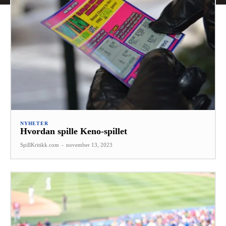
NYHETER
Hvordan spille Keno-spillet
SpillKritikk.com
-
november 13, 2023