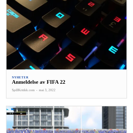
NYHETER
Anmeldelse av FIFA 22
SpillKritikk.com
-
mai 3, 2022