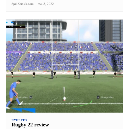
SpillKritikk.com
-
mai 3, 2022
NYHETER
Rugby 22 review