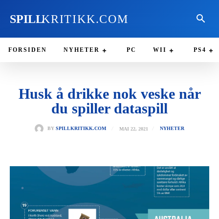
SPILL
KRITIKK.COM
FORSIDEN
NYHETER
PC
WII
PS4
Husk å drikke nok veske når
du spiller dataspill
MAI 22, 2021
BY
SPILLKRITIKK.COM
NYHETER