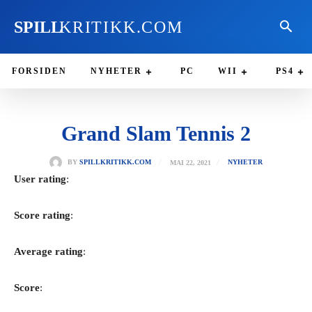
SPILL
KRITIKK.COM
FORSIDEN
NYHETER
PC
WII
PS4
Grand Slam Tennis 2
MAI 22, 2021
BY
SPILLKRITIKK.COM
NYHETER
User rating
:
Score rating
:
Average rating
:
Score
: