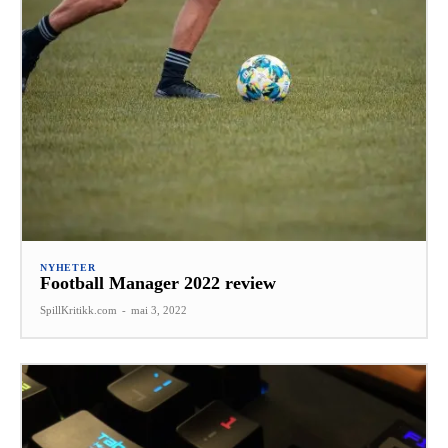
NYHETER
Football Manager 2022 review
SpillKritikk.com
-
mai 3, 2022