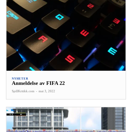
NYHETER
Anmeldelse av FIFA 22
SpillKritikk.com
-
mai 3, 2022