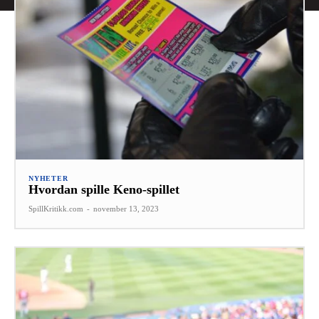
NYHETER
Hvordan spille Keno-spillet
SpillKritikk.com
-
november 13, 2023