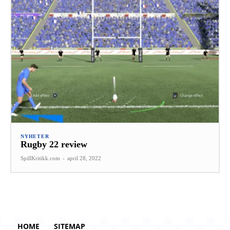
NYHETER
Rugby 22 review
SpillKritikk.com
-
april 28, 2022
HOME
SITEMAP