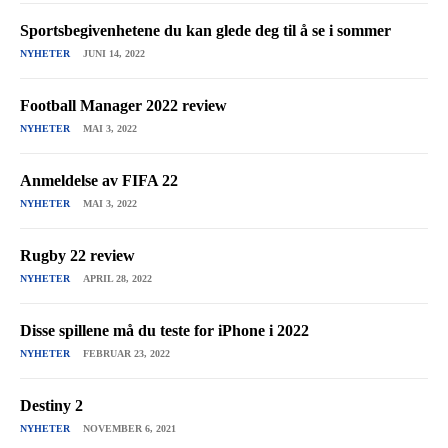
Sportsbegivenhetene du kan glede deg til å se i sommer
NYHETER
JUNI 14, 2022
Football Manager 2022 review
NYHETER
MAI 3, 2022
Anmeldelse av FIFA 22
NYHETER
MAI 3, 2022
Rugby 22 review
NYHETER
APRIL 28, 2022
Disse spillene må du teste for iPhone i 2022
NYHETER
FEBRUAR 23, 2022
Destiny 2
NYHETER
NOVEMBER 6, 2021