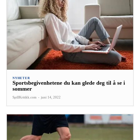
NYHETER
Sportsbegivenhetene du kan glede deg til å se i
sommer
SpillKritikk.com
-
juni 14, 2022