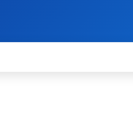
WII
PS4
X360
X-ONE
3DS