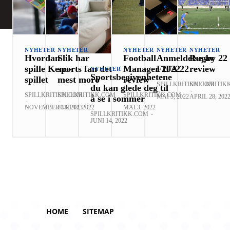
NYHETER
NYHETER
NYHETER
NYHETER
NYHETER
Hvordan
Slik har
Football
Anmeldelse av
Rugby 22
spille Keno-
sports fan det
Manager 2022
FIFA 22
review
NYHETER
Sportsbegivenhetene
spillet
mest moro
review
SPILLKRITIKK.COM
SPILLKRITIK
du kan glede deg til
-
-
SPILLKRITIKK.COM
SPILLKRITIKK.COM
SPILLKRITIKK.COM
MAI 3, 2022
APRIL 28, 202
å se i sommer
-
-
-
NOVEMBER 13, 2023
JUNI 14, 2022
MAI 3, 2022
SPILLKRITIKK.COM
-
JUNI 14, 2022
HOME
SITEMAP