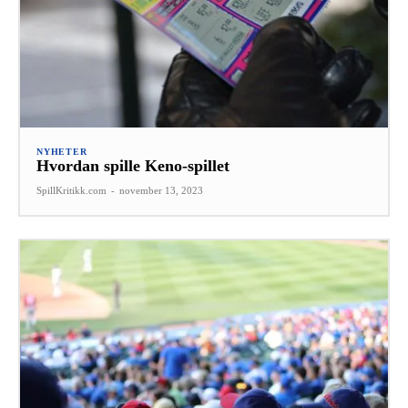
NYHETER
Hvordan spille Keno-spillet
SpillKritikk.com
-
november 13, 2023