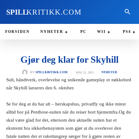
SPILL
KRITIKK.COM
FORSIDEN
NYHETER
PC
WII
PS4
Gjør deg klar for Skyhill
MAI 22, 2021
BY
SPILLKRITIKK.COM
NYHETER
Sult, håndtverk, overlevelse og snikende gameplay er nøkkelord
når Skyhill lanseres den 6. oktober.
Se for deg at du har alt – herskapshus, privatfly og ikke minst
alltid bor på Penthose-suiten når du reiser bort hjememfra.
Og du
skal være glad for det, ettersom den aktuelle suiten har et
ekstremt bra sikkerhetssystem som gjør at du overlever den
fatale natten der et rakettangrep sørger for å gjøre resten av