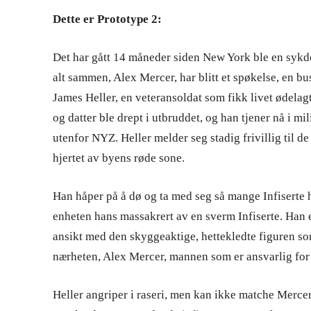
Dette er Prototype 2:
Det har gått 14 måneder siden New York ble en sykd
alt sammen, Alex Mercer, har blitt et spøkelse, en 
James Heller, en veteransoldat som fikk livet ødelag
og datter ble drept i utbruddet, og han tjener nå i mil
utenfor NYZ. Heller melder seg stadig frivillig til de
hjertet av byens røde sone.
Han håper på å dø og ta med seg så mange Infiserte h
enheten hans massakrert av en sverm Infiserte. Han e
ansikt med den skyggeaktige, hettekledte figuren so
nærheten, Alex Mercer, mannen som er ansvarlig for å
Heller angriper i raseri, men kan ikke matche Mercer