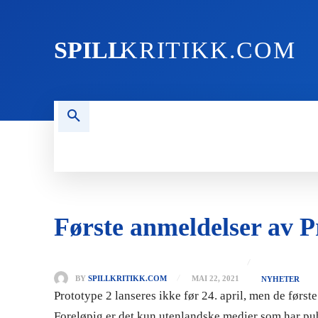
SPILL
KRITIKK.COM
FORSIDEN
NYHETER
PC
Første anmeldelser av P
BY
SPILLKRITIKK.COM
MAI 22, 2021
NYHETER
Prototype 2 lanseres ikke før 24. april, men de først
Foreløpig er det kun utenlandske medier som har pu