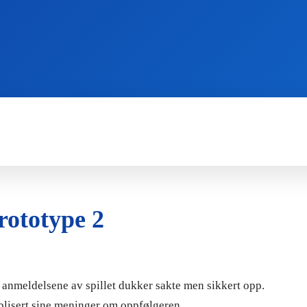
WII
PS4
X360
X-ONE
3DS
rototype 2
e anmeldelsene av spillet dukker sakte men sikkert opp.
blisert sine meninger om oppfølgeren.