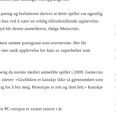
oeng og forfatteren skriver at dette spillet var egentlig
t han ved å være en veldig tilfredsstillende opplevelse.
øyd ble denne anmelderen, ifølge Metacritic.
rmest samme poengsum som overnevnte. Her får
e mer unik opplevelse for fans av superhelter som
poeng da norske medier anmeldte spillet i 2009. Gamer.no
vi siterer: «Grafikken er kanskje ikke så gjennomført som
g for å bry meg. Prototype er rett og slett fett.» Kanskje
en PC-versjon er ventet senere i år.