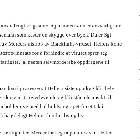
omsbefengt krigssone, og mannen som er ansvarlig for
busemann som kaster en skygge over byen. Du er Sgt.
t av Mercers utslipp av Blacklight-viruset, Hellers kone
itærets innsats for å forhindre at viruset sprer seg
 farligste, ja, nesten selvmorderske oppdragene til
an kan i prosessen. I Hellers siste oppdrag blir hele
r den eneste overlevende og blir stående ansikt til
m holder øye med bakholdsangrepet fra et tak i
 ha ødelagt Hellers familie, by og liv.
s ferdigheter. Mercer lar seg imponere av at Heller