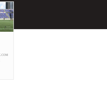
K.COM
2