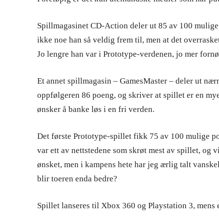
Spillmagasinet CD-Action deler ut 85 av 100 mulige p
ikke noe han så veldig frem til, men at det overraske
Jo lengre han var i Prototype-verdenen, jo mer forn
Et annet spillmagasin – GamesMaster – deler ut næ
oppfølgeren 86 poeng, og skriver at spillet er en my
ønsker å banke løs i en fri verden.
Det første Prototype-spillet fikk 75 av 100 mulige 
var ett av nettstedene som skrøt mest av spillet, og 
ønsket, men i kampens hete har jeg ærlig talt vanskeli
blir toeren enda bedre?
Spillet lanseres til Xbox 360 og Playstation 3, mens 