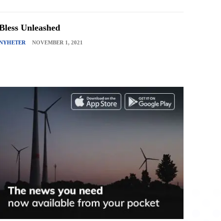
Bless Unleashed
NYHETER
NOVEMBER 1, 2021