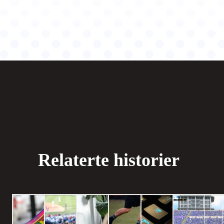
Relaterte historier