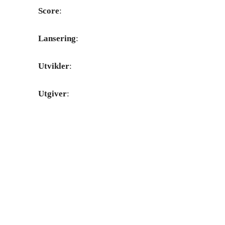
Score
:
Lansering
:
Utvikler
:
Utgiver
: