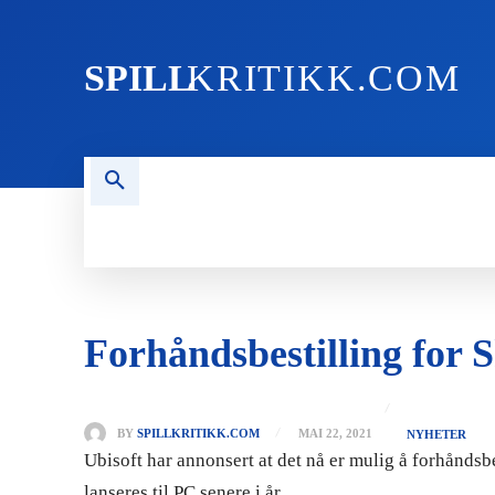
SPILL
KRITIKK.COM
FORSIDEN
NYHETER
PC
Forhåndsbestilling for
BY
SPILLKRITIKK.COM
MAI 22, 2021
NYHETER
Ubisoft har annonsert at det nå er mulig å forhånds
lanseres til PC senere i år.