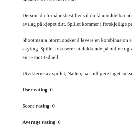
Dersom du forhåndsbestiller vil du få umiddelbar adgan
avslag på kjøpet ditt. Spillet kommer i forskjellige
Shootmania Storm ønsker å levere en kombinasjon av 
skyting. Spillet fokuserer utelukkende på online og v
en 1- mot 1-duell.
Utviklerne av spillet, Nadeo, har tidligere laget suk
User rating
: 0
Score rating
: 0
Average rating
: 0