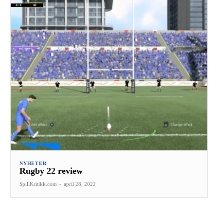
NYHETER
Rugby 22 review
SpillKritikk.com
-
april 28, 2022