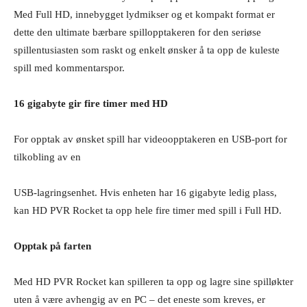
Med Full HD, innebygget lydmikser og et kompakt format er
dette den ultimate bærbare spillopptakeren for den seriøse
spillentusiasten som raskt og enkelt ønsker å ta opp de kuleste
spill med kommentarspor.
16 gigabyte gir fire timer med HD
For opptak av ønsket spill har videoopptakeren en USB-port for
tilkobling av en
USB-lagringsenhet. Hvis enheten har 16 gigabyte ledig plass,
kan HD PVR Rocket ta opp hele fire timer med spill i Full HD.
Opptak på farten
Med HD PVR Rocket kan spilleren ta opp og lagre sine spilløkter
uten å være avhengig av en PC – det eneste som kreves, er