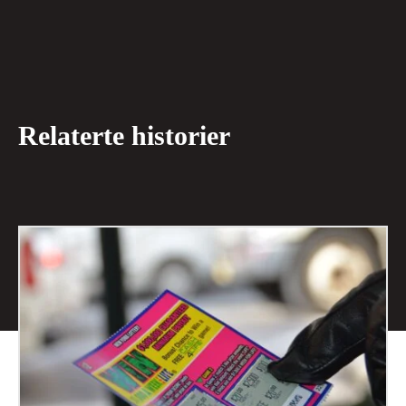
Relaterte historier