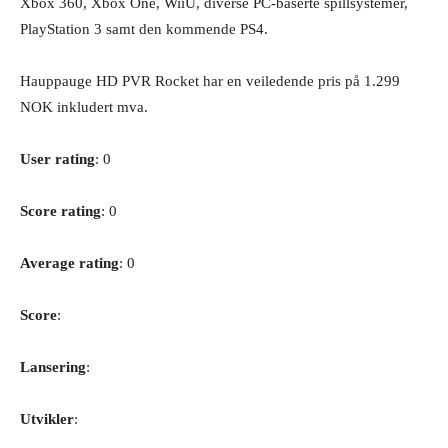
Xbox 360, Xbox One, WiiU, diverse PC-baserte spillsystemer,
PlayStation 3 samt den kommende PS4.
Hauppauge HD PVR Rocket har en veiledende pris på 1.299
NOK inkludert mva.
User rating
: 0
Score rating
: 0
Average rating
: 0
Score
:
Lansering
:
Utvikler
: