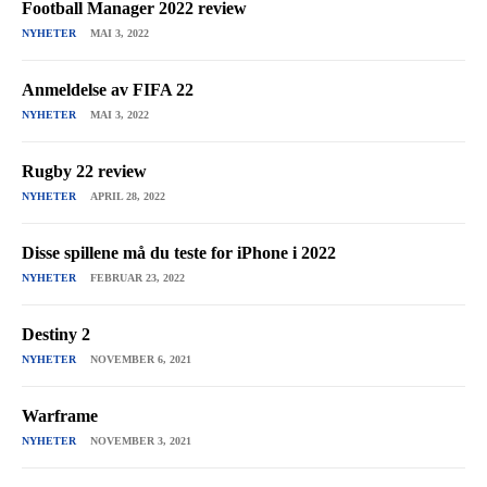
Football Manager 2022 review
NYHETER
MAI 3, 2022
Anmeldelse av FIFA 22
NYHETER
MAI 3, 2022
Rugby 22 review
NYHETER
APRIL 28, 2022
Disse spillene må du teste for iPhone i 2022
NYHETER
FEBRUAR 23, 2022
Destiny 2
NYHETER
NOVEMBER 6, 2021
Warframe
NYHETER
NOVEMBER 3, 2021