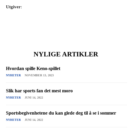
Utgiver
:
NYLIGE ARTIKLER
Hvordan spille Keno-spillet
NYHETER
NOVEMBER 13, 2023
Slik har sports fan det mest moro
NYHETER
JUNI 14, 2022
Sportsbegivenhetene du kan glede deg til å se i sommer
NYHETER
JUNI 14, 2022