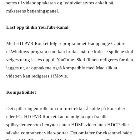
settes til videoopptakeren og lydnivået styres enkelt på
mikserens betjeningspanel.
Last opp til din YouTube-kanal
Med HD PVR Rocket følger programmet Hauppauge Capture –
et Windows-program som kan brukes når de kuleste spillene skal
velges ut og lastes opp til YouTube. Skal filmen redigeres før den
legges ut, er opptakene også kompatible med Mac slik at
videoen kan redigeres i iMovie.
Kompatibilitet
Det spiller ingen rolle om du foretrekker å spille på konsoller
eller PC. HD PVR Rocket kan nemlig ta opp fra alle
spillsystemer som benytter enten HDMI-video uten HDCP eller
såkalte component video-porter. Det omfatter for eksempel både