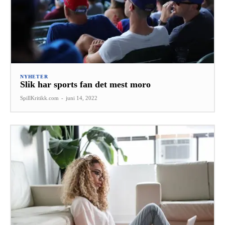
NYHETER
Slik har sports fan det mest moro
SpillKritikk.com
-
juni 14, 2022