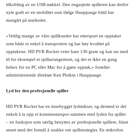
tilkobling av en USB-nøkkel. Den engasjerte spilleren kan derfor
nyte godt av en mobilitet som ifølge Hauppauge hittil har
manglet på markedet.
«Veldig mange av våre spillkunder har etterspurt en opptaker
som både er enkel å transportere og har høy kvalitet på
opptakene. HD PVR Rocket veier bare 130 gram og kan tas med
til for eksempel et spillarrangement, og det er ikke en gang
behov for en PC eller Mac for å gjøre opptak,» forteller
administrerende direktør Ken Plotkin i Hauppauge.
Lyd for den profesjonelle spiller
HD PVR Rocket har en innebygget lydmikser, og dermed er det
enkelt å ta opp et kommentarspor sammen med lyden fra spillet
– en funksjon som særlig benyttes av profesjonelle spillere, blant
annet med det formål å snakke om spillstrategier. En mikrofon