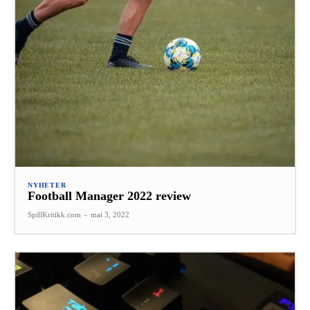
NYHETER
Football Manager 2022 review
SpillKritikk.com
-
mai 3, 2022