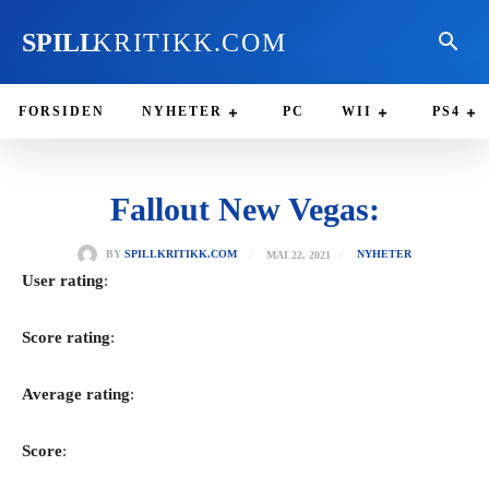
SPILL
KRITIKK.COM
FORSIDEN
NYHETER
PC
WII
PS4
Fallout New Vegas:
MAI 22, 2021
BY
SPILLKRITIKK.COM
NYHETER
User rating
:
Score rating
:
Average rating
:
Score
: