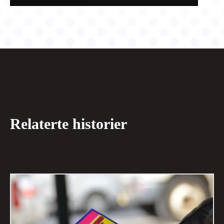
Relaterte historier