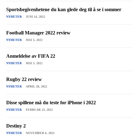
Sportsbegivenhetene du kan glede deg til å se i sommer
NYHETER
JUNI 14, 2022
Football Manager 2022 review
NYHETER
MAI 3, 2022
Anmeldelse av FIFA 22
NYHETER
MAI 3, 2022
Rugby 22 review
NYHETER
APRIL 28, 2022
Disse spillene må du teste for iPhone i 2022
NYHETER
FEBRUAR 23, 2022
Destiny 2
NYHETER
NOVEMBER 6, 2021