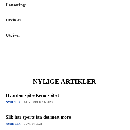
Lansering
:
Utvikler
:
Utgiver
:
NYLIGE ARTIKLER
Hvordan spille Keno-spillet
NYHETER
NOVEMBER 13, 2023
Slik har sports fan det mest moro
NYHETER
JUNI 14, 2022