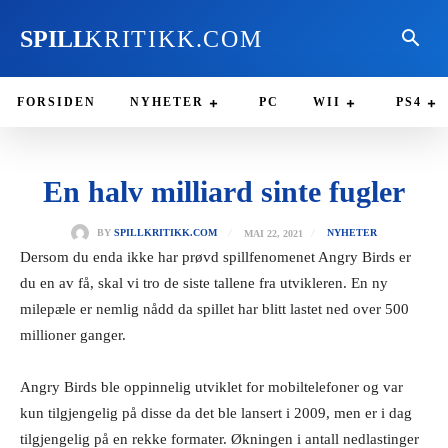
SPILL
KRITIKK.COM
FORSIDEN
NYHETER
PC
WII
PS4
En halv milliard sinte fugler
MAI 22, 2021
BY
SPILLKRITIKK.COM
NYHETER
Dersom du enda ikke har prøvd spillfenomenet Angry Birds er
du en av få, skal vi tro de siste tallene fra utvikleren. En ny
milepæle er nemlig nådd da spillet har blitt lastet ned over 500
millioner ganger.
Angry Birds ble oppinnelig utviklet for mobiltelefoner og var
kun tilgjengelig på disse da det ble lansert i 2009, men er i dag
tilgjengelig på en rekke formater. Økningen i antall nedlastinger