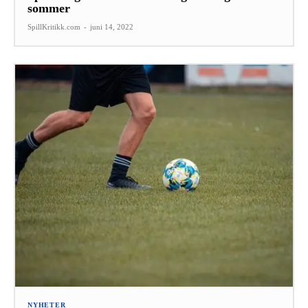
sommer
SpillKritikk.com
-
juni 14, 2022
NYHETER