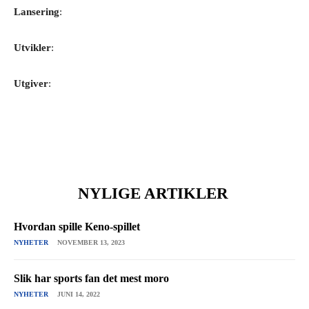
Lansering
:
Utvikler
:
Utgiver
:
NYLIGE ARTIKLER
Hvordan spille Keno-spillet
NYHETER
NOVEMBER 13, 2023
Slik har sports fan det mest moro
NYHETER
JUNI 14, 2022