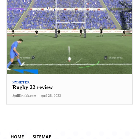
NYHETER
Rugby 22 review
SpillKritikk.com
-
april 28, 2022
HOME
SITEMAP