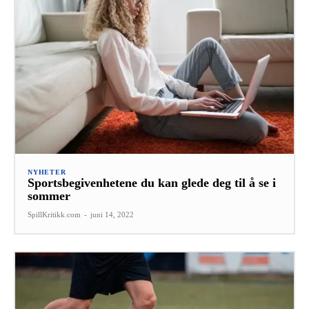
NYHETER
Sportsbegivenhetene du kan glede deg til å se i
sommer
SpillKritikk.com
-
juni 14, 2022