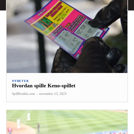
NYHETER
Hvordan spille Keno-spillet
SpillKritikk.com
-
november 13, 2023