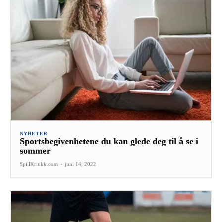
NYHETER
Sportsbegivenhetene du kan glede deg til å se i
sommer
SpillKritikk.com
-
juni 14, 2022