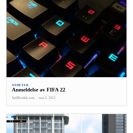
NYHETER
Anmeldelse av FIFA 22
SpillKritikk.com
-
mai 3, 2022