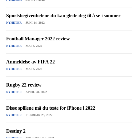
Sportsbegivenhetene du kan glede deg til å se i sommer
NYHETER
JUNI 14, 2022
Football Manager 2022 review
NYHETER
MAI 3, 2022
Anmeldelse av FIFA 22
NYHETER
MAI 3, 2022
Rugby 22 review
NYHETER
APRIL 28, 2022
Disse spillene må du teste for iPhone i 2022
NYHETER
FEBRUAR 23, 2022
Destiny 2