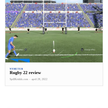
NYHETER
Rugby 22 review
SpillKritikk.com
-
april 28, 2022