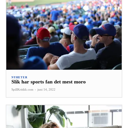
NYHETER
Slik har sports fan det mest moro
SpillKritikk.com
-
juni 14, 2022