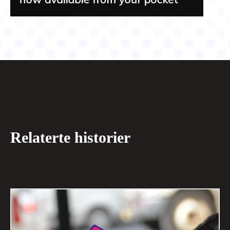
Relaterte historier