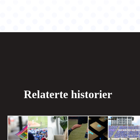
Relaterte historier