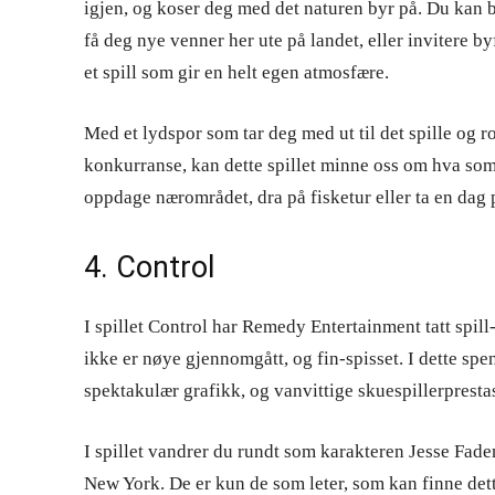
igjen, og koser deg med det naturen byr på. Du kan 
få deg nye venner her ute på landet, eller invitere by
et spill som gir en helt egen atmosfære.
Med et lydspor som tar deg med ut til det spille og r
konkurranse, kan dette spillet minne oss om hva som
oppdage nærområdet, dra på fisketur eller ta en dag 
4. Control
I spillet Control har Remedy Entertainment tatt spill
ikke er nøye gjennomgått, og fin-spisset. I dette sp
spektakulær grafikk, og vanvittige skuespillerpresta
I spillet vandrer du rundt som karakteren Jesse Faden,
New York. De er kun de som leter, som kan finne dett