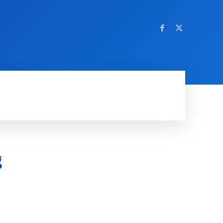
OM NETTSTEDET
MORE
g