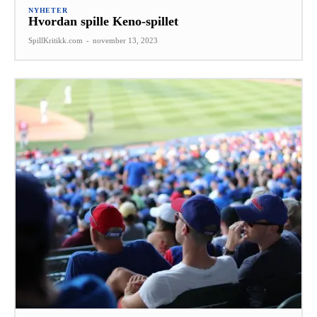
NYHETER
Hvordan spille Keno-spillet
SpillKritikk.com
-
november 13, 2023