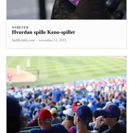
NYHETER
Hvordan spille Keno-spillet
SpillKritikk.com
-
november 13, 2023