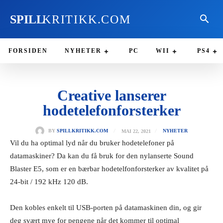
SPILL
KRITIKK.COM
FORSIDEN
NYHETER
PC
WII
PS4
Creative lanserer
hodetelefonforsterker
MAI 22, 2021
BY
SPILLKRITIKK.COM
NYHETER
Vil du ha optimal lyd når du bruker hodetelefoner på
datamaskiner? Da kan du få bruk for den nylanserte Sound
Blaster E5, som er en bærbar hodetelfonforsterker av kvalitet på
24-bit / 192 kHz 120 dB.
Den kobles enkelt til USB-porten på datamaskinen din, og gir
deg svært mye for pengene når det kommer til optimal