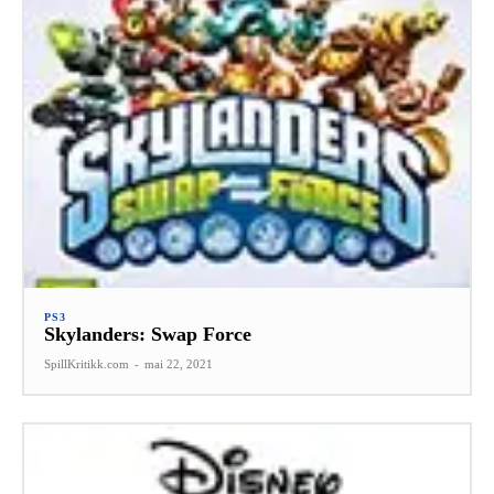
PS3
Skylanders: Swap Force
SpillKritikk.com
-
mai 22, 2021