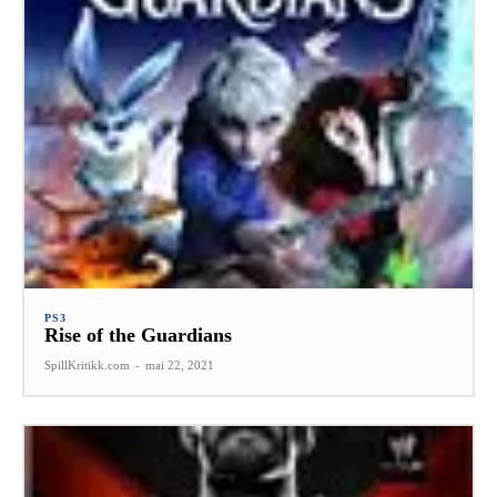
PS3
Rise of the Guardians
SpillKritikk.com
-
mai 22, 2021