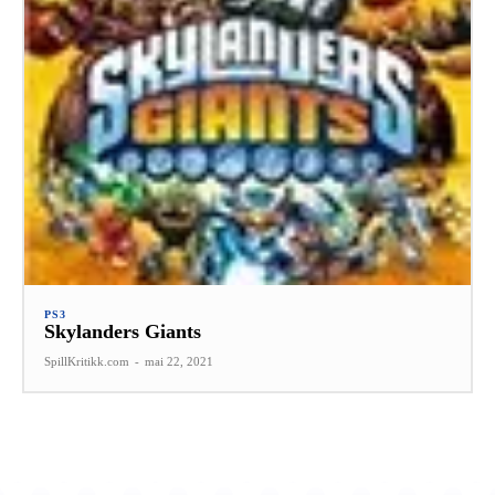
PS3
Skylanders Giants
SpillKritikk.com
-
mai 22, 2021