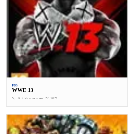
PS3
WWE 13
SpillKritikk.com
-
mai 22, 2021