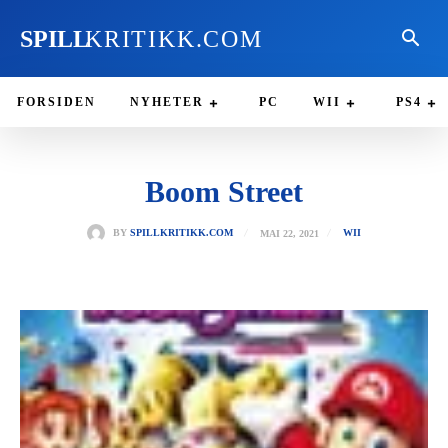
SPILL
KRITIKK.COM
FORSIDEN
NYHETER
PC
WII
PS4
Boom Street
MAI 22, 2021
BY
SPILLKRITIKK.COM
WII