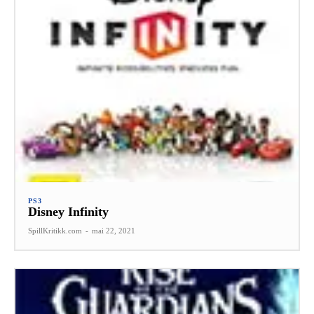
PS3
Disney Infinity
SpillKritikk.com
-
mai 22, 2021